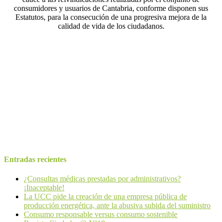
consumidores y usuarios de Cantabria, conforme disponen sus
Estatutos, para la consecución de una progresiva mejora de la
calidad de vida de los ciudadanos.
UNIÓN DE CONSUMIDORES DE CANTABRIA-UCC es una
Asociación de Consumidores de carácter generalista, de ámbito
autonómico y nacional y adherida a UCE-España, especializada en
la defensa de los consumidores y usuarios exclusivamente. Aspira a
representar, recoger y servir de cauce a las reivindicaciones
realizadas por el conjunto de consumidores y usuarios de Cantabria
Email:
consumidores@ucecantabria.org
Teléfono:
942 24 40 09
Entradas recientes
¿Consultas médicas prestadas por administrativos?
¡Inaceptable!
La UCC pide la creación de una empresa pública de
producción energética, ante la abusiva subida del suministro
Consumo responsable versus consumo sostenible