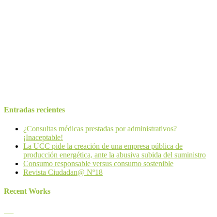
UNIÓN DE CONSUMIDORES DE CANTABRIA-UCC es una
Asociación de Consumidores de carácter generalista, de ámbito
autonómico y nacional y adherida a UCE-España, especializada en
la defensa de los consumidores y usuarios exclusivamente. Aspira a
representar, recoger y servir de cauce a las reivindicaciones
realizadas por el conjunto de consumidores y usuarios de Cantabria
Email:
consumidores@ucecantabria.org
Teléfono:
942 24 40 09
Entradas recientes
¿Consultas médicas prestadas por administrativos?
¡Inaceptable!
La UCC pide la creación de una empresa pública de
producción energética, ante la abusiva subida del suministro
Consumo responsable versus consumo sostenible
Revista Ciudadan@ Nº18
Recent Works