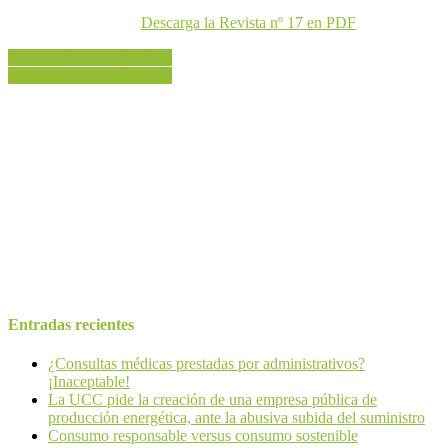
Descarga la Revista nº 17 en PDF
Navegación
Revista Ciudadan@ Nº15
Revista Ciudadan@ Nº18
de
entradas
UNIÓN DE CONSUMIDORES DE CANTABRIA-UCC es una
Asociación de Consumidores de carácter generalista, de ámbito
autonómico y nacional y adherida a UCE-España, especializada en
la defensa de los consumidores y usuarios exclusivamente. Aspira a
representar, recoger y servir de cauce a las reivindicaciones
realizadas por el conjunto de consumidores y usuarios de Cantabria
Email:
consumidores@ucecantabria.org
Teléfono:
942 24 40 09
Entradas recientes
¿Consultas médicas prestadas por administrativos?
¡Inaceptable!
La UCC pide la creación de una empresa pública de
producción energética, ante la abusiva subida del suministro
Consumo responsable versus consumo sostenible