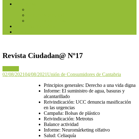
Denuncias
SOCIO
Denuncia personal
Denuncia anónimas
Preguntas frecuentes
Contacto
Revista Ciudadan@ Nº17
Revistas
02/08/2021
04/08/2021
Unión de Consumidores de Cantabria
Principios generales: Derecho a una vida digna
Informe: El suministro de agua, basuras y
alcantarillado
Reivindicación: UCC denuncia masificación
en las urgencias
Campaña: Bolsas de plástico
Reivindicación: Metrotus
Balance actividad
Informe: Neuromárketing olfativo
Salud: Celiaquía